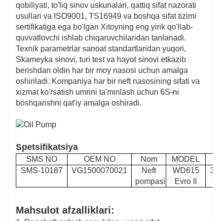
qobiliyati, to'liq sinov uskunalari, qattiq sifat nazorati
usullari va ISO9001, TS16949 va boshqa sifat tizimi
sertifikatiga ega bo'lgan Xitoyning eng yirik qo'llab-
quvvatlovchi ishlab chiqaruvchilaridan tanlanadi.
Texnik parametrlar sanoat standartlaridan yuqori,
Skameyka sinovi, turi test va hayot sinovi etkazib
berishdan oldin har bir moy nasosi uchun amalga
oshiriladi. Kompaniya har bir neft nasosining sifati va
xizmat ko'rsatish umrini ta'minlash uchun 6S-ni
boshqarishni qat'iy amalga oshiradi.
Spetsifikatsiya
SMS NO
OEM NO
Nom
MODEL
SMS-10187
VG1500070021
Neft
WD615
30
pompasi
Evro II
Mahsulot afzalliklari: