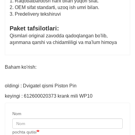
1. Raqobatbardosh narx bilan yuqori sifat.
2. OEM sifat standarti, uzoq ish umri bilan.
3. Predelivery tekshiruvi
Paket tafsilotlari:
Qismlari original zavodda qadoqlangan bo'lib,
aşınmana qarshi va chidamliligi va ma'lum himoya
Baham ko'rish:
oldingi : Dvigatel qismi Piston Pin
keyingi : 612600020373 krank mili WP10
Nom
pochta qutisi