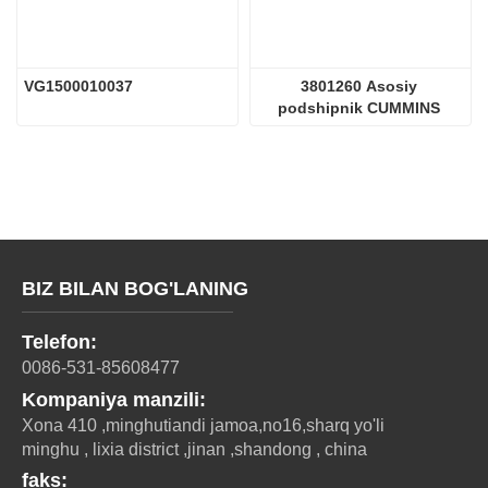
VG1500010037
3801260 Asosiy 
podshipnik CUMMINS 
Dvigatel qismlari
BIZ BILAN BOG'LANING
Telefon:
0086-531-85608477
Kompaniya manzili:
Xona 410 ,minghutiandi jamoa,no16,sharq yo'li
minghu , lixia district ,jinan ,shandong , china
faks: