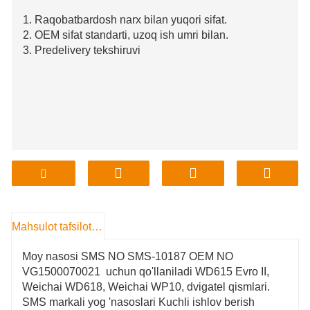
1. Raqobatbardosh narx bilan yuqori sifat.
2. OEM sifat standarti, uzoq ish umri bilan.
3. Predelivery tekshiruvi
Mahsulot tafsilotlari
Moy nasosi SMS NO SMS-10187 OEM NO
VG1500070021 uchun qo'llaniladi WD615 Evro II,
Weichai WD618, Weichai WP10, dvigatel qismlari.
SMS markali yog 'nasoslari Kuchli ishlov berish