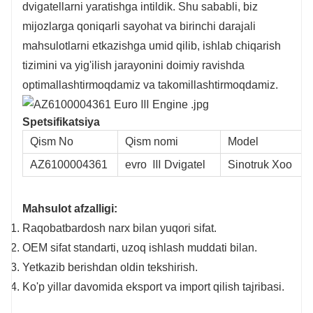
dvigatellarni yaratishga intildik. Shu sababli, biz
mijozlarga qoniqarli sayohat va birinchi darajali
mahsulotlarni etkazishga umid qilib, ishlab chiqarish
tizimini va yig'ilish jarayonini doimiy ravishda
optimallashtirmoqdamiz va takomillashtirmoqdamiz.
Spetsifikatsiya
Qism No
Qism nomi
Model
AZ6100004361
evro Ⅲ Dvigatel
Sinotruk Xoo
Mahsulot afzalligi:
Raqobatbardosh narx bilan yuqori sifat.
OEM sifat standarti, uzoq ishlash muddati bilan.
Yetkazib berishdan oldin tekshirish.
Ko'p yillar davomida eksport va import qilish tajribasi.