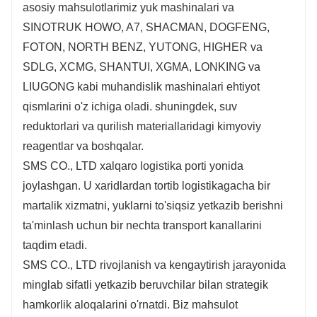
asosiy mahsulotlarimiz yuk mashinalari va
SINOTRUK HOWO, A7, SHACMAN, DOGFENG,
FOTON, NORTH BENZ, YUTONG, HIGHER va
SDLG, XCMG, SHANTUI, XGMA, LONKING va
LIUGONG kabi muhandislik mashinalari ehtiyot
qismlarini o'z ichiga oladi. shuningdek, suv
reduktorlari va qurilish materiallaridagi kimyoviy
reagentlar va boshqalar.
SMS CO., LTD xalqaro logistika porti yonida
joylashgan. U xaridlardan tortib logistikagacha bir
martalik xizmatni, yuklarni to'siqsiz yetkazib berishni
ta'minlash uchun bir nechta transport kanallarini
taqdim etadi.
SMS CO., LTD rivojlanish va kengaytirish jarayonida
minglab sifatli yetkazib beruvchilar bilan strategik
hamkorlik aloqalarini o'rnatdi. Biz mahsulot