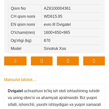
Qism No
AZ6100004361
CH qism nomi
WD615.95
EN qism nomi
evro Ⅲ Dvigatel
Oʻlchami(mm)
1600×650×965
Og'irligi (kg)
870
Model
Sinotruk Xoo
Mahsulot tafsilotlari
Dvigatel
uchrashuvi to'liq ish stoli ishlashining ruhidir
va uning obro'si va ahamiyati ajralmasdir. Biz yuqori
sifatli, ishonchli, yaxshi ishlaydigan va yuqori samarali