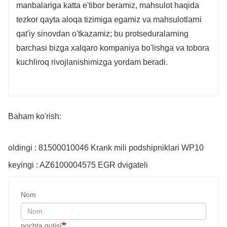
manbalariga katta e'tibor beramiz, mahsulot haqida
tezkor qayta aloqa tizimiga egamiz va mahsulotlarni
qat'iy sinovdan o'tkazamiz; bu protseduralarning
barchasi bizga xalqaro kompaniya bo'lishga va tobora
kuchliroq rivojlanishimizga yordam beradi.
Baham ko'rish:
oldingi : 81500010046 Krank mili podshipniklari WP10
keyingi : AZ6100004575 EGR dvigateli
Nom
pochta qutisi