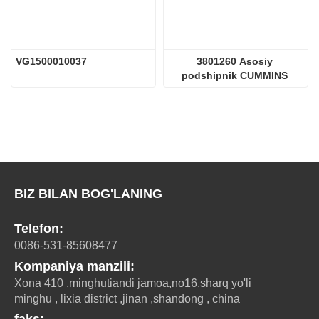
VG1500010037
3801260 Asosiy 
podshipnik CUMMINS 
Dvigatel qismlari
BIZ BILAN BOG'LANING
Telefon:
0086-531-85608477
Kompaniya manzili:
Xona 410 ,minghutiandi jamoa,no16,sharq yo'li
minghu , lixia district ,jinan ,shandong , china