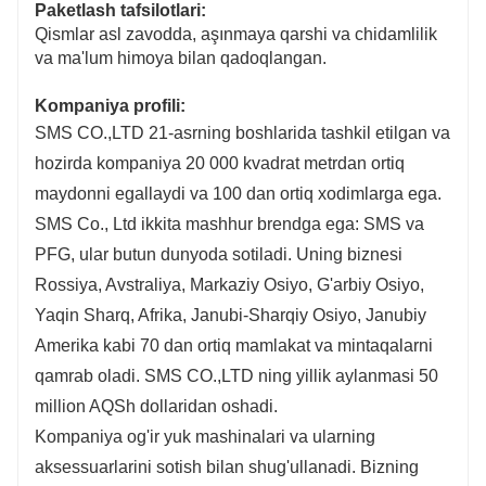
Paketlash tafsilotlari:
Qismlar asl zavodda, aşınmaya qarshi va chidamlilik
va ma'lum himoya bilan qadoqlangan.
Kompaniya profili:
SMS CO.,LTD 21-asrning boshlarida tashkil etilgan va
hozirda kompaniya 20 000 kvadrat metrdan ortiq
maydonni egallaydi va 100 dan ortiq xodimlarga ega.
SMS Co., Ltd ikkita mashhur brendga ega: SMS va
PFG, ular butun dunyoda sotiladi. Uning biznesi
Rossiya, Avstraliya, Markaziy Osiyo, G'arbiy Osiyo,
Yaqin Sharq, Afrika, Janubi-Sharqiy Osiyo, Janubiy
Amerika kabi 70 dan ortiq mamlakat va mintaqalarni
qamrab oladi. SMS CO.,LTD ning yillik aylanmasi 50
million AQSh dollaridan oshadi.
Kompaniya og'ir yuk mashinalari va ularning
aksessuarlarini sotish bilan shug'ullanadi. Bizning