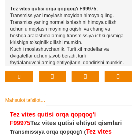
Tez vites qutisi orqa qopqog'i F99975:
Transmissiyani moylash moyidan himoya qiling.
Transmissiyaning normal ishlashini himoya qilish
uchun u moylash moyining oqishi va chang va
boshqa aralashmalarning transmissiya ichki qismiga
kirishiga to'sqinlik qilishi mumkin.
Kuchli moslashuvchanlik. Turli xil modellar va
dvigatellar uchun javob beradi, turli
foydalanuvchilarning ehtiyojlarini qondirishi mumkin.
O'rnatish oson. Orqa qopqoq dizayni oqilona, ​​oddiy
va qulay o'rnatish, foydalanuvchilarning vaqtini va
energiyasini tejash imkonini beradi.
Kuchli chidamlilik. Yuqori sifatli materiallardan
tayyorlangan, yuqori quvvat va chidamlilik bilan uzoq
Mahsulot tafsilotlari
muddatli barqaror ishlashni saqlab turishi mumkin.
Shuni ta'kidlash kerakki, F99975 vites qutisi orqa
Tez vites qutisi orqa qopqog'i
qopqog'ining o'ziga xos afzalliklari turli markalar va
F99975
Tez vites qutisi ehtiyot qismlari
turli ishlab chiqaruvchilar o'rtasida farq qilishi mumkin.
Sotib olayotganda, foydalanuvchilarga o'z ehtiyojlari
Tez vites
Transmissiya orqa qopqog'i (
va modellariga ko'ra to'g'ri brend va modelni tanlash