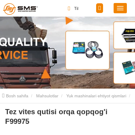
Til
Bosh sahifa
Mahsulotlar
Yuk mashinalari ehtiyot qismlari
Tez vites qutisi orqa qopqog'i
Tezkor g'ildirak qutisi ehtiyot qismlar
Tez vites qutisi orqa qopqog'i
F99975
F99975