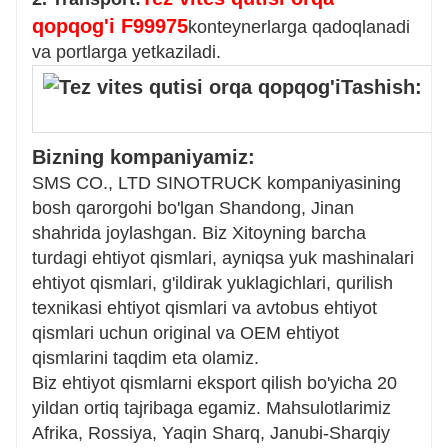
qopqog'i F99975
konteynerlarga qadoqlanadi
va portlarga yetkaziladi.
Bizning kompaniyamiz:
SMS CO., LTD SINOTRUCK kompaniyasining
bosh qarorgohi bo'lgan Shandong, Jinan
shahrida joylashgan. Biz Xitoyning barcha
turdagi ehtiyot qismlari, ayniqsa yuk mashinalari
ehtiyot qismlari, g'ildirak yuklagichlari, qurilish
texnikasi ehtiyot qismlari va avtobus ehtiyot
qismlari uchun original va OEM ehtiyot
qismlarini taqdim eta olamiz.
Biz ehtiyot qismlarni eksport qilish bo'yicha 20
yildan ortiq tajribaga egamiz. Mahsulotlarimiz
Afrika, Rossiya, Yaqin Sharq, Janubi-Sharqiy