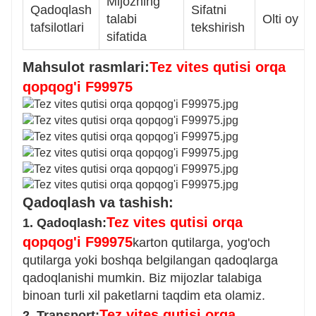
Mijozning
Qadoqlash
Sifatni
talabi
Olti oy
tafsilotlari
tekshirish
sifatida
Mahsulot rasmlari:
Tez vites qutisi orqa
qopqog'i F99975
Qadoqlash va tashish:
Tez vites qutisi orqa
1. Qadoqlash:
qopqog'i F99975
karton qutilarga, yog'och
qutilarga yoki boshqa belgilangan qadoqlarga
qadoqlanishi mumkin. Biz mijozlar talabiga
binoan turli xil paketlarni taqdim eta olamiz.
Tez vites qutisi orqa
2. Transport: