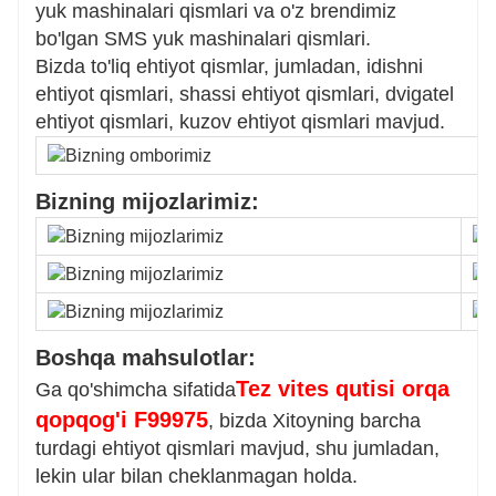
yuk mashinalari qismlari va o'z brendimiz
bo'lgan SMS yuk mashinalari qismlari.
Bizda to'liq ehtiyot qismlar, jumladan, idishni
ehtiyot qismlari, shassi ehtiyot qismlari, dvigatel
ehtiyot qismlari, kuzov ehtiyot qismlari mavjud.
Bizning mijozlarimiz:
Boshqa mahsulotlar:
Tez vites qutisi orqa
Ga qo'shimcha sifatida
qopqog'i F99975
, bizda Xitoyning barcha
turdagi ehtiyot qismlari mavjud, shu jumladan,
lekin ular bilan cheklanmagan holda.