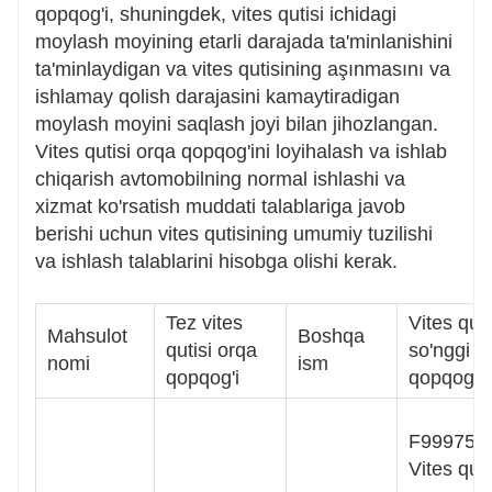
qopqog'i, shuningdek, vites qutisi ichidagi
moylash moyining etarli darajada ta'minlanishini
ta'minlaydigan va vites qutisining aşınmasını va
ishlamay qolish darajasini kamaytiradigan
moylash moyini saqlash joyi bilan jihozlangan.
Vites qutisi orqa qopqog'ini loyihalash va ishlab
chiqarish avtomobilning normal ishlashi va
xizmat ko'rsatish muddati talablariga javob
berishi uchun vites qutisining umumiy tuzilishi
va ishlash talablarini hisobga olishi kerak.
Tez vites
Vites quti
Mahsulot
Boshqa
qutisi orqa
so'nggi
nomi
ism
qopqog'i
qopqog'i
F99975
Vites quti