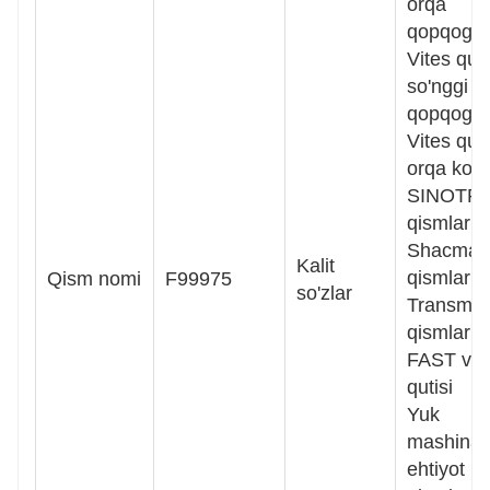
orqa
qopqog'i
Vites quti
so'nggi
qopqog'i
Vites quti
orqa korp
SINOTR
qismlari
Shacman
Kalit
qismlari
Qism nomi
F99975
so'zlar
Transmis
qismlari
FAST vit
qutisi
Yuk
mashinala
ehtiyot