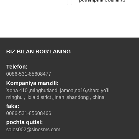
podshipnik CUMMINS 
Dvigatel qismlari
BIZ BILAN BOG'LANING
Telefon:
0086-531-85608477
Kompaniya manzili:
Xona 410 ,minghutiandi jamoa,no16,sharq yo'li
minghu , lixia district ,jinan ,shandong , china
faks:
0086-531-85608466
pochta qutisi:
sales002@sinosms.com