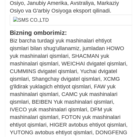
Osiyo, Janubiy Amerika, Avstraliya, Markaziy
Osiyo va G'arbiy Osiyoga eksport qilinadi.
Bizning omborimiz:
Biz barcha turdagi yuk mashinalari ehtiyot
qismlari bilan shug'ullanamiz, jumladan HOWO
yuk mashinalari qismlari, SHACMAN yuk
mashinalari qismlari, WEICHAI dvigatel qismlari,
CUMMINS dvigatel qismlari, Yuchai dvigatel
qismlari, Shangchay dvigatel qismlari, XCMG
g'ildirak yuklagich ehtiyot qismlari, FAW yuk
mashinalari qismlari, CAMC yuk mashinalari
qismlari, BEIBEN Yuk mashinalari qismlari,
IVECO yuk mashinalari qismlari, DFM yuk
mashinalari qismlari, FOTON yuk mashinalari
ehtiyot qismlari, HIGER avtobus ehtiyot qismlari,
YUTONG avtobus ehtiyot qismlari, DONGFENG