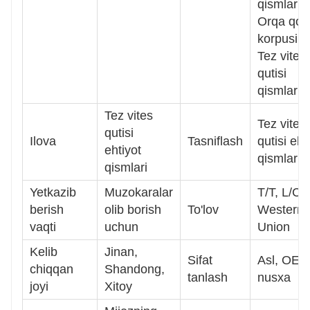
qismlari
Orqa qo
korpusi
Tez vites
qutisi
qismlari
Tez vites
Tez vites
qutisi
Ilova
Tasniflash
qutisi eht
ehtiyot
qismlari
qismlari
Yetkazib
Muzokaralar
T/T, L/C, 
berish
olib borish
To'lov
Western
vaqti
uchun
Union
Kelib
Jinan,
Sifat
Asl, OEM
chiqqan
Shandong,
tanlash
nusxa
joyi
Xitoy