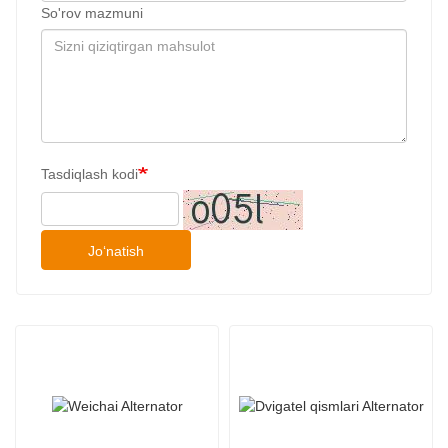
So'rov mazmuni
Tasdiqlash kodi
Joʻnatish