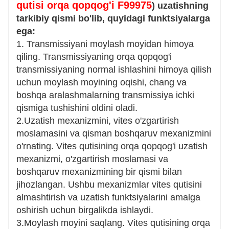
qutisi orqa qopqog'i F99975
) uzatishning
tavsiya etiladi.
tarkibiy qismi bo'lib, quyidagi funktsiyalarga
ega:
1. Transmissiyani moylash moyidan himoya
qiling. Transmissiyaning orqa qopqog'i
transmissiyaning normal ishlashini himoya qilish
uchun moylash moyining oqishi, chang va
boshqa aralashmalarning transmissiya ichki
qismiga tushishini oldini oladi.
2.Uzatish mexanizmini, vites o'zgartirish
moslamasini va qisman boshqaruv mexanizmini
o'rnating. Vites qutisining orqa qopqog'i uzatish
mexanizmi, o'zgartirish moslamasi va
boshqaruv mexanizmining bir qismi bilan
jihozlangan. Ushbu mexanizmlar vites qutisini
almashtirish va uzatish funktsiyalarini amalga
oshirish uchun birgalikda ishlaydi.
3.Moylash moyini saqlang. Vites qutisining orqa