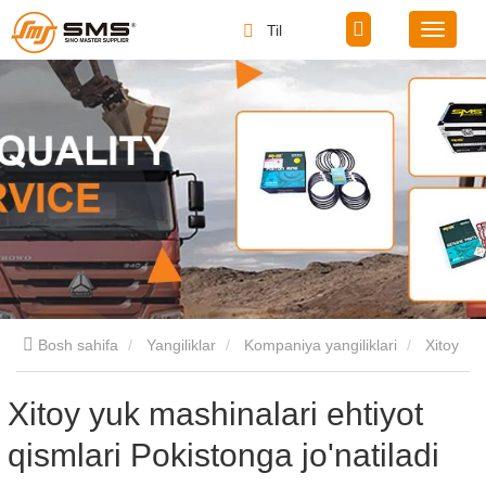
Til
Bosh sahifa
Yangiliklar
Kompaniya yangiliklari
Xitoy
yuk mashinalari ehtiyot qismlari Pokistonga jo'natiladi
Xitoy yuk mashinalari ehtiyot
qismlari Pokistonga jo'natiladi