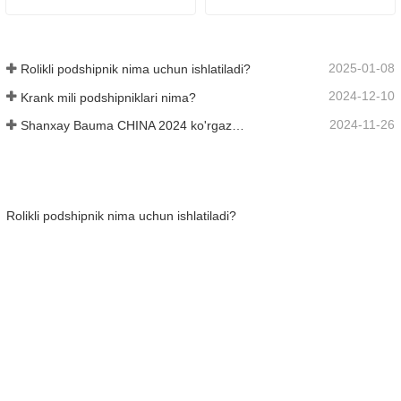
2025-01-08
Rolikli podshipnik nima uchun ishlatiladi?
2024-12-10
Krank mili podshipniklari nima?
2024-11-26
Shanxay Bauma CHINA 2024 ko'rgazmasi
Rolikli podshipnik nima uchun ishlatiladi?
Krank mili podshipniklari nima?
Shanxay Bauma CHINA 2024 ko'rgazmasi
SMS yuk mashinalari ehtiyot qismlari Rossiyaga tayyor
Tormoz vallari va aksessuarlarini bir martalik xarid qilishning afzalliklari nimada
BIZ BILAN BOG'LANING