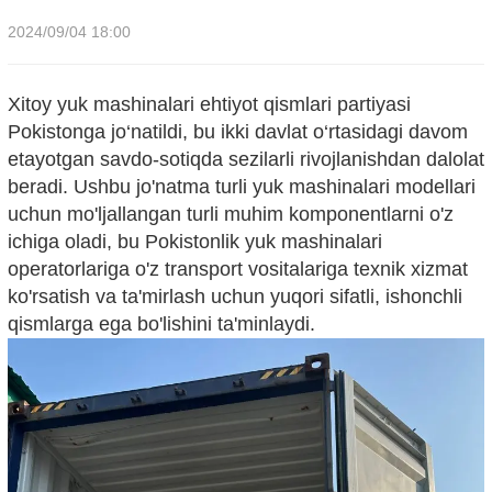
2024/09/04 18:00
Xitoy yuk mashinalari ehtiyot qismlari partiyasi
Pokistonga jo‘natildi, bu ikki davlat o‘rtasidagi davom
etayotgan savdo-sotiqda sezilarli rivojlanishdan dalolat
beradi. Ushbu jo'natma turli yuk mashinalari modellari
uchun mo'ljallangan turli muhim komponentlarni o'z
ichiga oladi, bu Pokistonlik yuk mashinalari
operatorlariga o'z transport vositalariga texnik xizmat
ko'rsatish va ta'mirlash uchun yuqori sifatli, ishonchli
qismlarga ega bo'lishini ta'minlaydi.